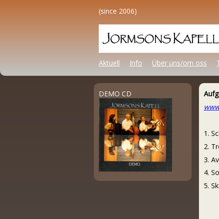
(since 2006)
Aktuell
Info
Über uns/om oss
DEMO CD
Aufg
www
1. S
2. Tr
3. A
4. S
5. S
Matt
Olof