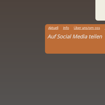
Jör
Ral
Aktuell
Info
Über uns/om oss
Auf Social Media teilen