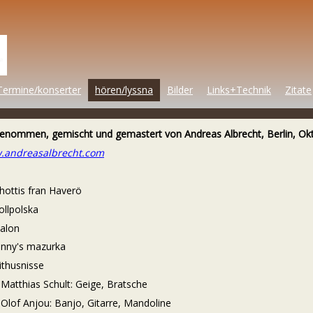
Termine/konserter
hören/lyssna
Bilder
Links+Technik
Zitate
enommen, gemischt und gemastert von Andreas Albrecht, Berlin, Ok
.andreasalbrecht.com
chottis fran Haverö
ollpolska
valon
onny's mazurka
kithusnisse
hias Schult: Geige, Bratsche
 Anjou: Banjo, Gitarre, Mandoline